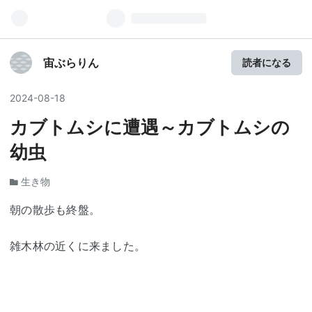
宙ぶらりん
読者になる
2024
-
08
-
18
カブトムシに遭遇～カブトムシの
幼虫
生き物
朝の散歩も終盤。
雑木林の近くに来ました。