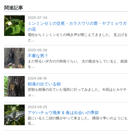
関連記事
2025-07-24
ミンミンゼミの交尾・カラスウリの蕾・ヤブミョウガ
の花
電柱からミンミンゼミの鳴き声が聞こえてきました。 見上げる
と…
2025-05-26
不審な男？
まだ明るい夕方の六時前ぐらい。 犬の散歩をしていると、紙袋
を…
2024-08-19
樹液の出ている樹
翌朝も樹液の出ていた場所に行ってみました。今回はヒカゲチ
ョ…
2024-04-25
アゲハチョウ飛来 & 春は出会いの季節
庭にいると二頭の蝶がやって来ました。 縄張り争いのようにも
見…